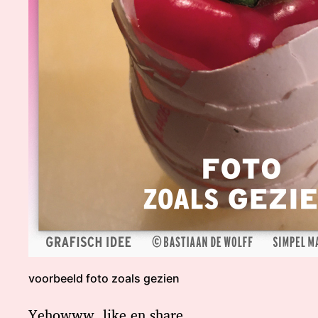
voorbeeld foto zoals gezien
Yehowww, like en share.