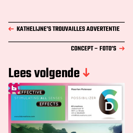
ac
as
m
el
e
to
ai
e
b
d
l
n
o
o
KATHELIJNE’S TROUVAILLES ADVERTENTIE
o
n
k
CONCEPT – FOTO’S
Lees volgende