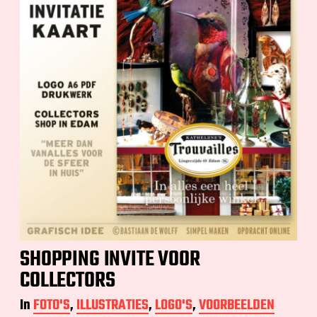
SHOPPING INVITE VOOR
COLLECTORS
In
FOTO'S
,
ILLUSTRATIES
,
LOGO'S
,
VOORBEELDEN