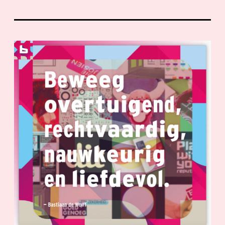
I
S
E
E
N
G
R
A
F
I
S
C
H
I
D
E
E
?