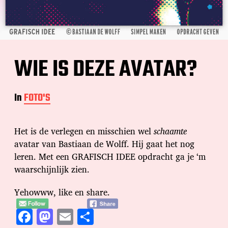
WIE IS DEZE AVATAR?
In
FOTO'S
Het is de verlegen en misschien wel
schaamte
avatar van Bastiaan de Wolff. Hij gaat het nog
leren. Met een GRAFISCH IDEE opdracht ga je ‘m
waarschijnlijk zien.
Yehowww, like en share.
F
M
E
D