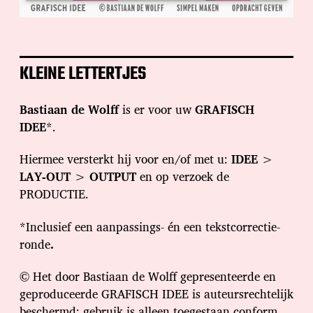
KLEINE LETTERTJES
Bastiaan de Wolff
is er voor uw
GRAFISCH
IDEE
*.
Hiermee versterkt hij voor en/of met u:
IDEE
>
LAY-OUT
>
OUTPUT
en op verzoek de
PRODUCTIE.
*Inclusief een aanpassings- én een tekstcorrectie-
ronde
.
© Het door Bastiaan de Wolff gepresenteerde en
geproduceerde GRAFISCH IDEE is auteursrechtelijk
beschermd; gebruik is alleen toegestaan conform