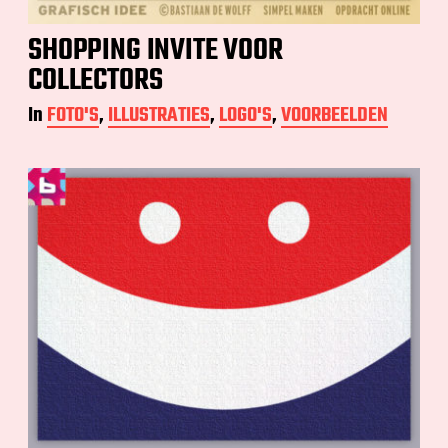
SHOPPING INVITE VOOR
COLLECTORS
In
FOTO'S
,
ILLUSTRATIES
,
LOGO'S
,
VOORBEELDEN