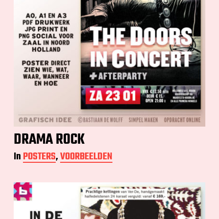
DRAMA ROCK
In
POSTERS
,
VOORBEELDEN