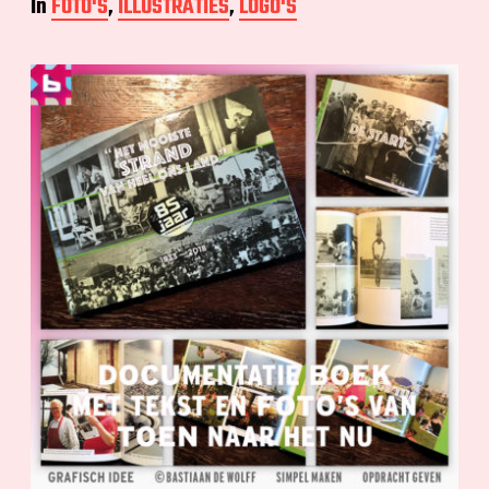
In
FOTO'S
,
ILLUSTRATIES
,
LOGO'S