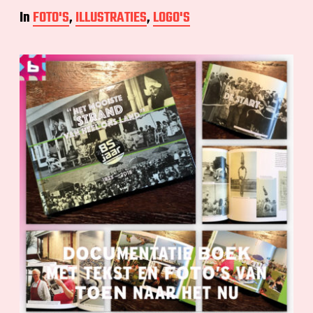
In
FOTO'S
,
ILLUSTRATIES
,
LOGO'S