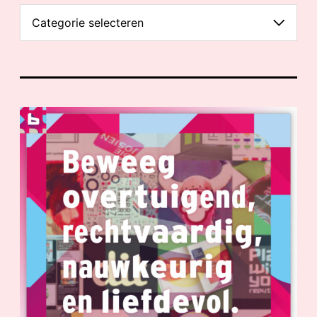
W
A
T
I
S
E
E
N
G
R
A
F
I
S
C
H
I
D
E
E
?