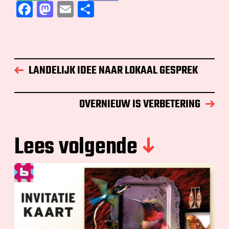
F
M
E
D
ac
as
m
el
e
to
ai
e
b
d
l
n
o
o
LANDELIJK IDEE NAAR LOKAAL GESPREK
o
n
k
OVERNIEUW IS VERBETERING
Lees volgende