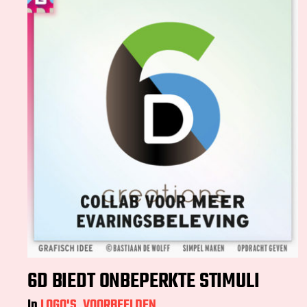
6D BIEDT ONBEPERKTE STIMULI
In
LOGO'S
,
VOORBEELDEN