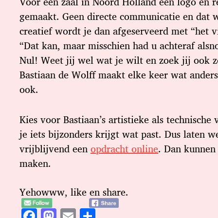
Voor een zaal in Noord Holland een logo en r
gemaakt. Geen directe communicatie en dat w
creatief wordt je dan afgeserveerd met “het v
“Dat kan, maar misschien had u achteraf alsn
Nul! Weet jij wel wat je wilt en zoek jij ook 
Bastiaan de Wolff maakt elke keer wat anders
ook.
Kies voor Bastiaan’s artistieke als technische
je iets bijzonders krijgt wat past. Dus laten 
vrijblijvend een
opdracht online
. Dan kunnen 
maken.
Yehowww, like en share.
F
M
E
D