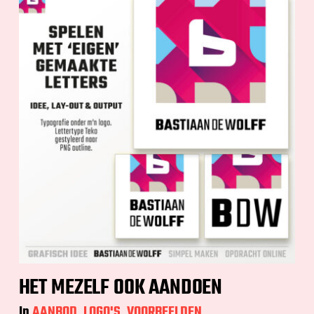
HET MEZELF OOK AANDOEN
In
AANBOD
,
LOGO'S
,
VOORBEELDEN