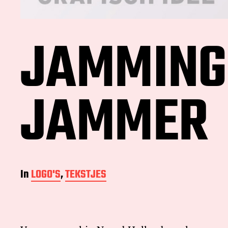
JAMMING
JAMMER
In
LOGO'S
,
TEKSTJES