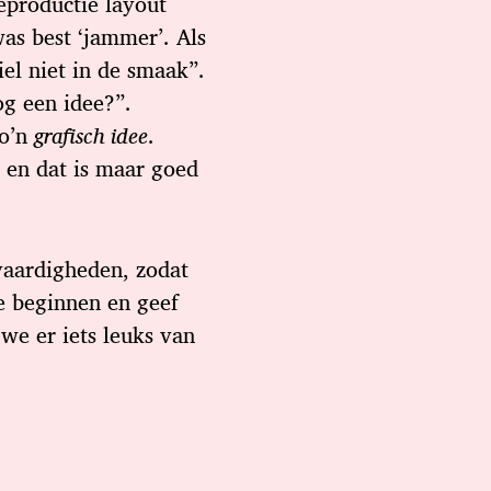
eproductie layout
as best ‘jammer’. Als
iel niet in de smaak”.
og een idee?”.
zo’n
grafisch idee
.
 en dat is maar goed
 vaardigheden, zodat
we beginnen en geef
we er iets leuks van